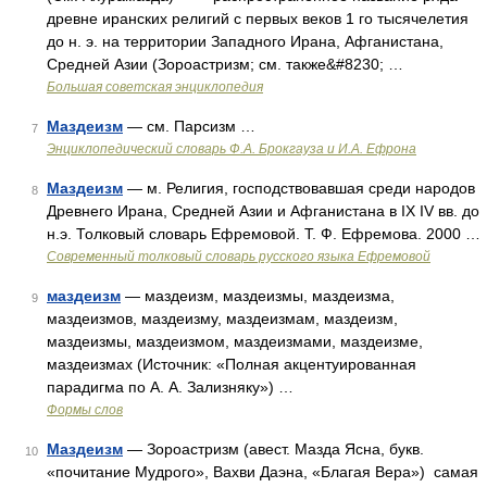
древне иранских религий с первых веков 1 го тысячелетия
до н. э. на территории Западного Ирана, Афганистана,
Средней Азии (Зороастризм; см. также&#8230; …
Большая советская энциклопедия
Маздеизм
— см. Парсизм …
7
Энциклопедический словарь Ф.А. Брокгауза и И.А. Ефрона
Маздеизм
— м. Религия, господствовавшая среди народов
8
Древнего Ирана, Средней Азии и Афганистана в IX IV вв. до
н.э. Толковый словарь Ефремовой. Т. Ф. Ефремова. 2000 …
Современный толковый словарь русского языка Ефремовой
маздеизм
— маздеизм, маздеизмы, маздеизма,
9
маздеизмов, маздеизму, маздеизмам, маздеизм,
маздеизмы, маздеизмом, маздеизмами, маздеизме,
маздеизмах (Источник: «Полная акцентуированная
парадигма по А. А. Зализняку») …
Формы слов
Маздеизм
— Зороастризм (авест. Мазда Ясна, букв.
10
«почитание Мудрого», Вахви Даэна, «Благая Вера») самая