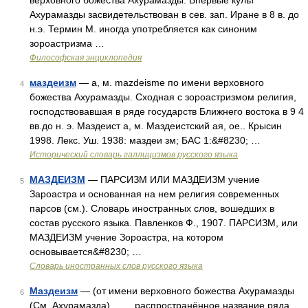
верховного божества Ахурамазды. Впервые культ
Ахурамазды засвидетельствован в сев. зап. Иране в 8 в. до
н.э. Термин М. иногда употребляется как синоним
зороастризма …
Философская энциклопедия
маздеизм
— а, м. mazdeisme по имени верховного
4
божества Ахурамазды. Сходная с зороастризмом религия,
господствовавшая в ряде государств Ближнего востока в 9 4
вв.до н. э. Маздеист а, м. Маздеистский ая, ое.. Крысин
1998. Лекс. Уш. 1938: маздеи зм; БАС 1:&#8230; …
Исторический словарь галлицизмов русского языка
МАЗДЕИЗМ
— ПАРСИЗМ ИЛИ МАЗДЕИЗМ учение
5
Зароастра и основанная на нем религия современных
парсов (см.). Словарь иностранных слов, вошедших в
состав русского языка. Павленков Ф., 1907. ПАРСИЗМ, или
МАЗДЕИЗМ учение Зороастра, на котором
основывается&#8230; …
Словарь иностранных слов русского языка
Маздеизм
— (от имени верховного божества Ахурамазды
6
(См. Ахурамазда) распространённое название ряда