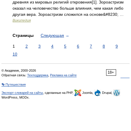
древняя из мировых религий откровения[1]. Зороастризм
оказал на человечество больше влияния, чем какая либо
другая вера. Зороастризм сложился на основе&#8230; …
Википедия
Страницы
Следующая
→
1
2
3
4
5
6
7
8
9
10
© Академик, 2000-2026
18+
Обратная связь:
Техподдержка
,
Реклама на сайте
👣 Путешествия
Экспорт словарей на сайты
, сделанные на PHP,
Joomla,
Drupal,
WordPress, MODx.