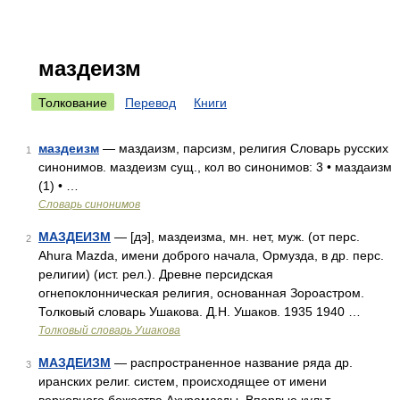
маздеизм
Толкование
Перевод
Книги
маздеизм
— маздаизм, парсизм, религия Словарь русских
1
синонимов. маздеизм сущ., кол во синонимов: 3 • маздаизм
(1) • …
Словарь синонимов
МАЗДЕИЗМ
— [дэ], маздеизма, мн. нет, муж. (от перс.
2
Ahura Mazda, имени доброго начала, Ормузда, в др. перс.
религии) (ист. рел.). Древне персидская
огнепоклонническая религия, основанная Зороастром.
Толковый словарь Ушакова. Д.Н. Ушаков. 1935 1940 …
Толковый словарь Ушакова
МАЗДЕИЗМ
— распространенное название ряда др.
3
иранских религ. систем, происходящее от имени